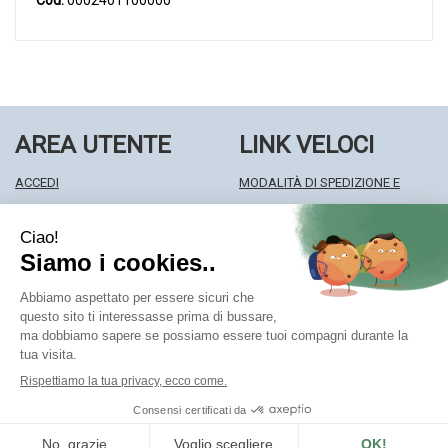
Cod.
0002401100000
AREA UTENTE
LINK VELOCI
ACCEDI
MODALITÀ DI SPEDIZIONE E
REGISTRATI
RITIRO
WISHLIST
MODALITÀ DI PAGAMENTO
ISCRIZIONE ALLA NEWSLETTER
INFORMATIVA PRIVACY
CONDIZIONI DI VENDITA
Farmacia Centrale Srl
- Via Matteotti 18 22063 Cantù (CO)
mf.prenofa@gmail.com
|
Tel.: 031715128
| P.Iva: 03677790135 |
Numero R.E.A.: CO327309
Powered by
Prenofa
Web Design
Fulcri srl