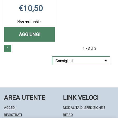
€10,50
Non mutuabile
AGGIUNGI
AGGIUNGI HISTAMINUM
Aggiungi HISTAMINUM
Informazioni
5CH
1 - 3 di 3
1
5CH
su HISTAMINUM
GR AL
GR alla
5CH
wishlist
GR
Consigliati
CARRELLO
AREA UTENTE
LINK VELOCI
ACCEDI
MODALITÀ DI SPEDIZIONE E
REGISTRATI
RITIRO