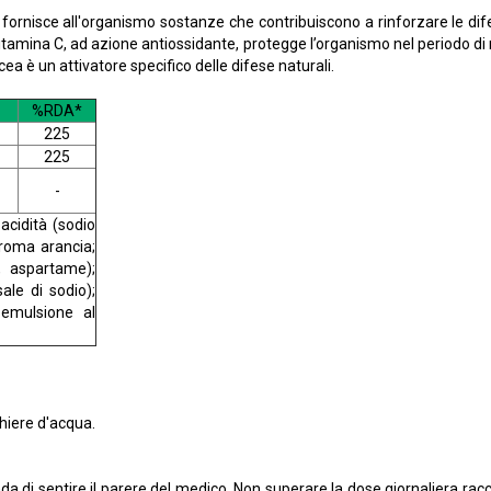
fornisce all'organismo sostanze che contribuiscono a rinforzare le difes
a vitamina C, ad azione antiossidante, protegge l’organismo nel periodo di
ea è un attivatore specifico delle difese naturali.
%RDA*
225
225
-
 acidità (sodio
aroma arancia;
, aspartame);
ale di sodio);
 emulsione al
chiere d'acqua.
 di sentire il parere del medico. Non superare la dose giornaliera racc