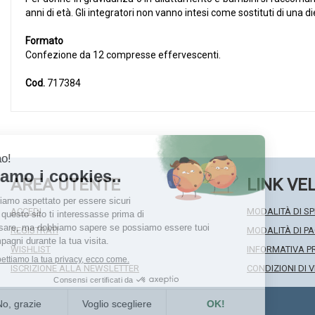
anni di età. Gli integratori non vanno intesi come sostituti di una di
Formato
Confezione da 12 compresse effervescenti.
Cod.
717384
AREA UTENTE
LINK VE
ACCEDI
MODALITÀ DI SP
REGISTRATI
MODALITÀ DI 
WISHLIST
INFORMATIVA P
ISCRIZIONE ALLA NEWSLETTER
CONDIZIONI DI 