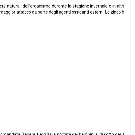
e naturali dell'organismo durante la stagione invernale e in altri
 maggior attacco da parte degli agenti ossidanti esterni. Lo zinco è
omandata. Tenere fuori dalla portata dei bambini al di sotto dei 3