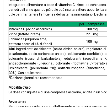
Descrizione
Integratore alimentare a base di vitamina C, zinco ed echinacea, 
periodi dell’anno quando più utile può risultare il loro apporto. L
utile per mantenere l'efficienza del sistema immunitario. L'echinac
per 1 compressa
Vitamina C (acido ascorbico)
180 mg
Zinco (lattato idrato)
22,5 mg
Echinacea purpurea erba,
100 mg
estratto secco al 4% di fenoli
Altri ingredienti: acidificante (acido citrico anidro); regolatore di
bicarbonato, sodio carbonato anidro); edulcorante (sorbitolo); 
colorante (rosso di barbabietola); edulcoranti (acesulfame K
antiagglomerante (L-leucina); colorante (riboflavina-5'-fosfato s
umidificante (polisorbato 20); antischiumogeno (simeticone,
30%). Con edulcoranti.
*Razione giornaliera raccomandata.
Modalità d'uso
La dose consigliata è di una compressa al giorno, sciolta in un bic
Avvertenze
Per donne in gravidanza o in allattamento e bambini si raccomanda