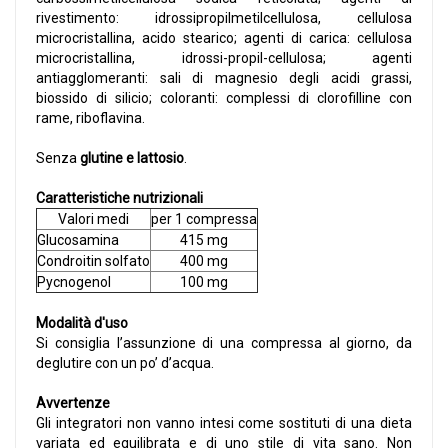
rivestimento: idrossipropilmetilcellulosa, cellulosa
microcristallina, acido stearico; agenti di carica: cellulosa
microcristallina, idrossi-propil-cellulosa; agenti
antiagglomeranti: sali di magnesio degli acidi grassi,
biossido di silicio; coloranti: complessi di clorofilline con
rame, riboflavina.
Senza
glutine e lattosio
.
Caratteristiche nutrizionali
Valori medi
per 1 compressa
Glucosamina
415 mg
Condroitin solfato
400 mg
Pycnogenol
100 mg
Modalità d'uso
Si consiglia l’assunzione di una compressa al giorno, da
deglutire con un po’ d’acqua.
Avvertenze
Gli integratori non vanno intesi come sostituti di una dieta
variata ed equilibrata e di uno stile di vita sano. Non