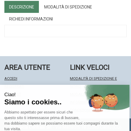
DESCRIZIONE
MODALITÀ DI SPEDIZIONE
RICHIEDI INFORMAZIONI
AREA UTENTE
LINK VELOCI
ACCEDI
MODALITÀ DI SPEDIZIONE E
REGISTRATI
RITIRO
WISHLIST
MODALITÀ DI PAGAMENTO
ISCRIZIONE ALLA NEWSLETTER
INFORMATIVA PRIVACY
CONDIZIONI DI VENDITA
Farmacia Centrale Srl
- Via Matteotti 18 22063 Cantù (CO)