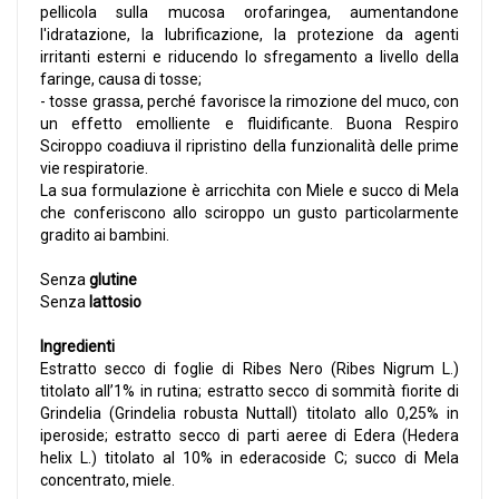
pellicola sulla mucosa orofaringea, aumentandone
l'idratazione, la lubrificazione, la protezione da agenti
irritanti esterni e riducendo lo sfregamento a livello della
faringe, causa di tosse;
- tosse grassa, perché favorisce la rimozione del muco, con
un effetto emolliente e fluidificante. Buona Respiro
Sciroppo coadiuva il ripristino della funzionalità delle prime
vie respiratorie.
La sua formulazione è arricchita con Miele e succo di Mela
che conferiscono allo sciroppo un gusto particolarmente
gradito ai bambini.
Senza
glutine
Senza
lattosio
Ingredienti
Estratto secco di foglie di Ribes Nero (Ribes Nigrum L.)
titolato all’1% in rutina; estratto secco di sommità fiorite di
Grindelia (Grindelia robusta Nuttall) titolato allo 0,25% in
iperoside; estratto secco di parti aeree di Edera (Hedera
helix L.) titolato al 10% in ederacoside C; succo di Mela
concentrato, miele.