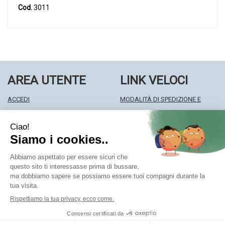
Cod.
3011
AREA UTENTE
LINK VELOCI
ACCEDI
MODALITÀ DI SPEDIZIONE E
REGISTRATI
RITIRO
WISHLIST
MODALITÀ DI PAGAMENTO
ISCRIZIONE ALLA NEWSLETTER
INFORMATIVA PRIVACY
CONDIZIONI DI VENDITA
Farmacia Centrale Srl
- Via Matteotti 18 22063 Cantù (CO)
mf.prenofa@gmail.com
|
Tel.: 031715128
| P.Iva: 03677790135 |
Numero R.E.A.: CO327309