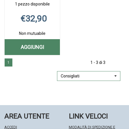
1 pezzo disponibile
€32,90
Non mutuabile
AGGIUNGI
AGGIUNGI ARTIGLIO
Aggiungi ARTIGLIO
Informazioni
DIAVOLO
1 - 3 di 3
1
DIAVOLO
su ARTIGLIO
GEL
GEL
DIAVOLO
90%
GEL
Consigliati
90%
500ML alla
90%
500ML AL
wishlist
500ML
CARRELLO
AREA UTENTE
LINK VELOCI
ACCEDI
MODALITÀ DI SPEDIZIONE E