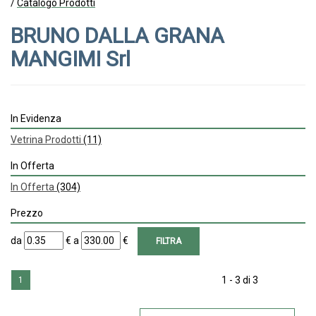
/
Catalogo Prodotti
BRUNO DALLA GRANA
MANGIMI Srl
In Evidenza
Vetrina Prodotti
(11)
In Offerta
In Offerta
(304)
Prezzo
filtra
filtra
da
€
a
€
da
a
1 - 3 di 3
1