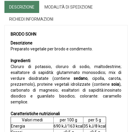
DESCRIZIONE
MODALITÀ DI SPEDIZIONE
RICHIEDI INFORMAZIONI
BRODO SOHN
Descrizione
Preparato vegetale per brodo e condimento.
Ingredienti
Cloruro di potassio, cloruro di sodio, maltodestrine;
esaltatore di sapidità: glutammato monosodico; mix di
verdure disidratate (contiene
sedano
, cipolla, carota,
prezzemolo), proteine vegetali idrolizzate (contiene
soia
),
carbonato di magnesio; esaltatori di sapidità:inosinato
disodico e guanilato bisodico; colorante: caramello
semplice.
Caratteristiche nutrizionali
Valori medi
per 100 g
per 5 g
Energia
690 kJ/163 kcal
35 kJ/8 kcal