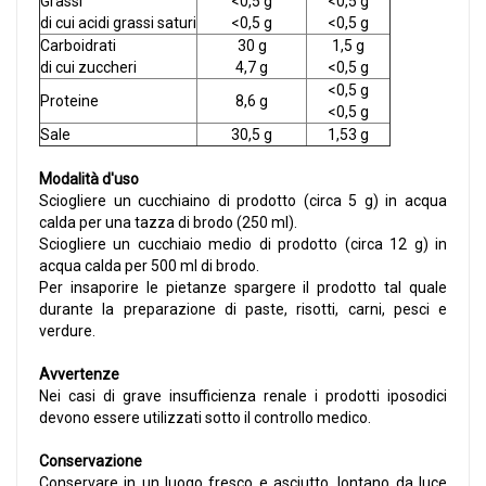
Grassi
<0,5 g
<0,5 g
di cui acidi grassi saturi
<0,5 g
<0,5 g
Carboidrati
30 g
1,5 g
di cui zuccheri
4,7 g
<0,5 g
<0,5 g
Proteine
8,6 g
<0,5 g
Sale
30,5 g
1,53 g
Modalità d'uso
Sciogliere un cucchiaino di prodotto (circa 5 g) in acqua
calda per una tazza di brodo (250 ml).
Sciogliere un cucchiaio medio di prodotto (circa 12 g) in
acqua calda per 500 ml di brodo.
Per insaporire le pietanze spargere il prodotto tal quale
durante la preparazione di paste, risotti, carni, pesci e
verdure.
Avvertenze
Nei casi di grave insufficienza renale i prodotti iposodici
devono essere utilizzati sotto il controllo medico.
Conservazione
Conservare in un luogo fresco e asciutto, lontano da luce