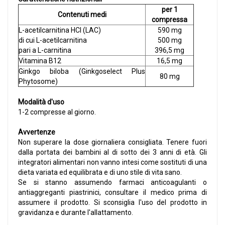
per 1
Contenuti medi
compressa
L-acetilcarnitina HCl (LAC)
590 mg
di cui L-acetilcarnitina
500 mg
pari a L-carnitina
396,5 mg
Vitamina B12
16,5 mg
Ginkgo biloba (Ginkgoselect Plus
80 mg
Phytosome)
Modalità d'uso
1-2 compresse al giorno.
Avvertenze
Non superare la dose giornaliera consigliata. Tenere fuori
dalla portata dei bambini al di sotto dei 3 anni di età. Gli
integratori alimentari non vanno intesi come sostituti di una
dieta variata ed equilibrata e di uno stile di vita sano.
Se si stanno assumendo farmaci anticoagulanti o
antiaggreganti piastrinici, consultare il medico prima di
assumere il prodotto. Si sconsiglia l'uso del prodotto in
gravidanza e durante l'allattamento.