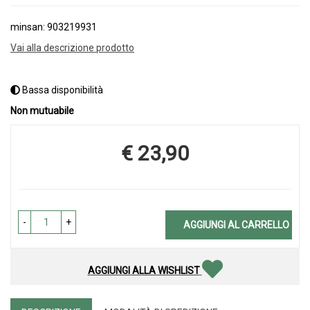
minsan: 903219931
Vai alla descrizione prodotto
Bassa disponibilità
Non mutuabile
€ 23,90
Prezzo
-
+
AGGIUNGI AL CARRELLO
AGGIUNGI ALLA WISHLIST