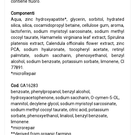
contiene fluoro.
Componenti
Aqua, zinc hydroxyapatite*, glycerin, sorbitol, hydrated
silica, silica, cocamidopropyl betaine, cellulose gum, aroma,
lactoferrin, sodium myristoyl sarcosinate, sodium methyl
cocoyl taurate, Hamamelis virginiana leaf extract, Spirulina
platensis extract, Calendula officinalis flower extract, zinc
PCA, sodium hyaluronate, tocopheryl acetate, retinyl
palmitate, sodium saccharin, phenoxyethanol, benzyl
alcohol, sodium benzoate, potassium sorbate, limonene, CI
77891.
*microRepair
Cod.
GA16283
benzoate, phenylpropanol, benzyl alcohol,
hydroxyacetophenone, sodium saccharin, O-cymen-5-OL,
mannitol, decylene glycol, sodium myristoyl sarcosinate,
sodium methyl cocoyl taurate, citric acid, potassium
sorbate, phenoxyethanol, linalool, benzyl benzoate,
limonene.
*microrepair
**derived from organic farming