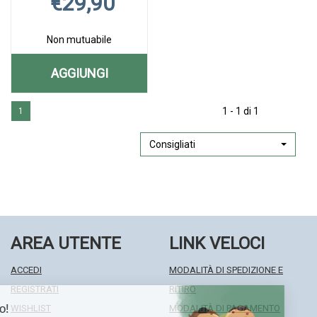
€29,90
Non mutuabile
AGGIUNGI
AGGIUNGI CALMUX
Aggiungi CALMUX
Informazioni
20CPS AL
1 - 1 di 1
1
20CPS alla
su CALMUX
CARRELLO
wishlist
20CPS
Consigliati
AREA UTENTE
LINK VELOCI
ACCEDI
MODALITÀ DI SPEDIZIONE E
REGISTRATI
RITIRO
WISHLIST
MODALITÀ DI PAGAMENTO