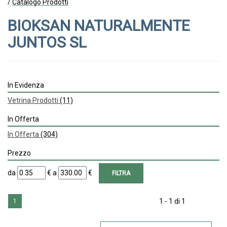
/
Catalogo Prodotti
BIOKSAN NATURALMENTE
JUNTOS SL
In Evidenza
Vetrina Prodotti
(11)
In Offerta
In Offerta
(304)
Prezzo
filtra
filtra
da
€
a
€
da
a
1 - 1 di 1
1