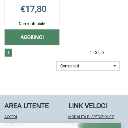
€17,80
Non mutuabile
AGGIUNGI
AGGIUNGI THERAOFTAL
Aggiungi THERAOFTAL
Informazioni
IALUDROP
1 - 3 di 3
1
IALUDROP
su THERAOFTAL
GTT
GTT
IALUDROP
OFT alla
GTT
Consigliati
OFT AL
wishlist
OFT
CARRELLO
AREA UTENTE
LINK VELOCI
ACCEDI
MODALITÀ DI SPEDIZIONE E
REGISTRATI
RITIRO