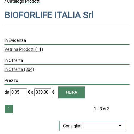
/
Catalogo Prodotti
BIOFORLIFE ITALIA Srl
In Evidenza
Vetrina Prodotti
(11)
In Offerta
In Offerta
(304)
Prezzo
filtra
filtra
da
€
a
€
da
a
1 - 3 di 3
1
Consigliati