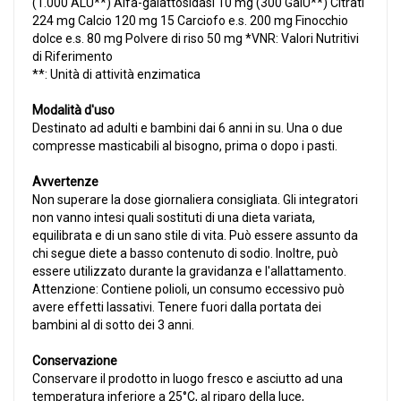
(1.000 ALU**) Alfa-galattosidasi 10 mg (300 GaIU**) Citrati
224 mg Calcio 120 mg 15 Carciofo e.s. 200 mg Finocchio
dolce e.s. 80 mg Polvere di riso 50 mg *VNR: Valori Nutritivi
di Riferimento
**: Unità di attività enzimatica
Modalità d'uso
Destinato ad adulti e bambini dai 6 anni in su. Una o due
compresse masticabili al bisogno, prima o dopo i pasti.
Avvertenze
Non superare la dose giornaliera consigliata. Gli integratori
non vanno intesi quali sostituti di una dieta variata,
equilibrata e di un sano stile di vita. Può essere assunto da
chi segue diete a basso contenuto di sodio. Inoltre, può
essere utilizzato durante la gravidanza e l'allattamento.
Attenzione: Contiene polioli, un consumo eccessivo può
avere effetti lassativi. Tenere fuori dalla portata dei
bambini al di sotto dei 3 anni.
Conservazione
Conservare il prodotto in luogo fresco e asciutto ad una
temperatura inferiore a 25°C, al riparo della luce,