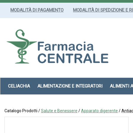
Passa
al
MODALITÀ DI PAGAMENTO
MODALITÀ DI SPEDIZIONE E R
contenuto
principale
Farmacia
Centrale
Srl
CELIACHIA
ALIMENTAZIONE E INTEGRATORI
ALIMENTI 
Catalogo Prodotti /
Salute e Benessere
/
Apparato digerente
/
Antiac