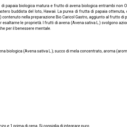
 di papaia biologica matura e frutto di avena biologica entrambi non O
tero buddista del loto, Hawaii. La purea di frutta di papaia ottenuta,
L.) contenuto nella preparazione Bio Caricol Gastro, aggiunto al frutto di p
esaltarne le proprietà. I frutti di avena (Avena sativa L.) svolgono azion
nche per il benessere mentale.
 avena biologica (Avena sativa L.); succo di mela concentrato, aroma (aro
o e 1 prima di cena. Si consiglia di integrare puro.