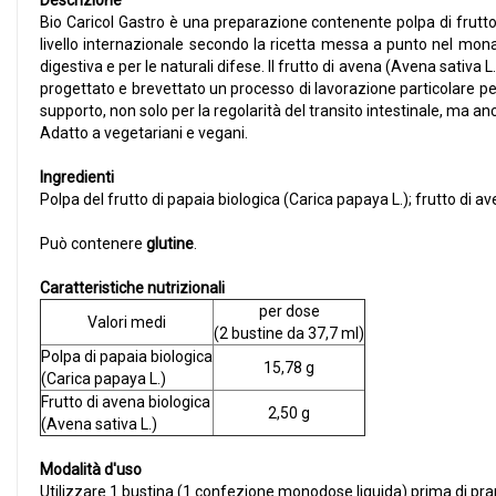
Descrizione
Bio Caricol Gastro è una preparazione contenente polpa di frutto
livello internazionale secondo la ricetta messa a punto nel monas
digestiva e per le naturali difese. Il frutto di avena (Avena sativa 
progettato e brevettato un processo di lavorazione particolare per 
supporto, non solo per la regolarità del transito intestinale, ma a
Adatto a vegetariani e vegani.
Ingredienti
Polpa del frutto di papaia biologica (Carica papaya L.); frutto di
Può contenere
glutine
.
Caratteristiche nutrizionali
per dose
Valori medi
(2 bustine da 37,7 ml)
Polpa di papaia biologica
15,78 g
(Carica papaya L.)
Frutto di avena biologica
2,50 g
(Avena sativa L.)
Modalità d'uso
Utilizzare 1 bustina (1 confezione monodose liquida) prima di pranz