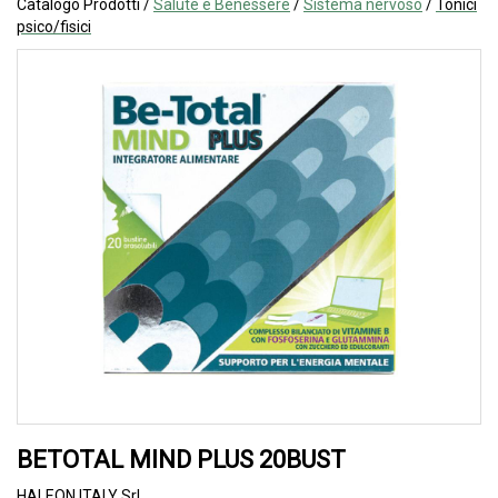
Catalogo Prodotti /
Salute e Benessere
/
Sistema nervoso
/
Tonici
psico/fisici
BETOTAL MIND PLUS 20BUST
HALEON ITALY Srl