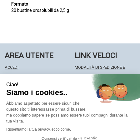
Formato
20 bustine orosolubili da 2,5 g
AREA UTENTE
LINK VELOCI
ACCEDI
MODALITÀ DI SPEDIZIONE E
REGISTRATI
RITIRO
WISHLIST
MODALITÀ DI PAGAMENTO
ISCRIZIONE ALLA NEWSLETTER
INFORMATIVA PRIVACY
CONDIZIONI DI VENDITA
Farmacia Centrale Srl
- Via Matteotti 18 22063 Cantù (CO)
mf.prenofa@gmail.com
|
Tel.: 031715128
| P.Iva: 03677790135 |
Numero R.E.A.: CO327309