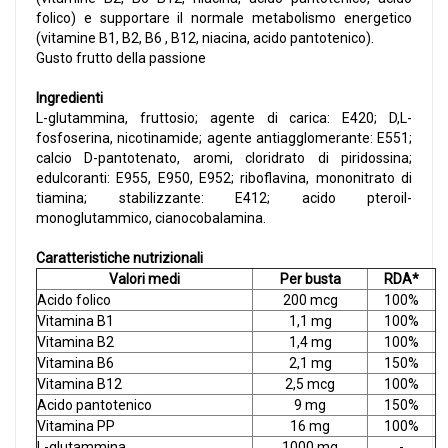
folico) e supportare il normale metabolismo energetico
(vitamine B1, B2, B6 , B12, niacina, acido pantotenico).
Gusto frutto della passione
Ingredienti
L-glutammina, fruttosio; agente di carica: E420; D,L-
fosfoserina, nicotinamide; agente antiagglomerante: E551;
calcio D-pantotenato, aromi, cloridrato di piridossina;
edulcoranti: E955, E950, E952; riboflavina, mononitrato di
tiamina; stabilizzante: E412; acido pteroil-
monoglutammico, cianocobalamina.
Caratteristiche nutrizionali
Valori medi
Per busta
RDA*
Acido folico
200 mcg
100%
Vitamina B1
1,1 mg
100%
Vitamina B2
1,4 mg
100%
Vitamina B6
2,1 mg
150%
Vitamina B12
2,5 mcg
100%
Acido pantotenico
9 mg
150%
Vitamina PP
16 mg
100%
L-glutammina
1000 mg
-