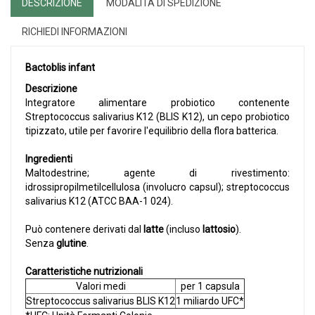
DESCRIZIONE
MODALITÀ DI SPEDIZIONE
RICHIEDI INFORMAZIONI
Bactoblis infant
Descrizione
Integratore alimentare probiotico contenente
Streptococcus salivarius K12 (BLIS K12), un cepo probiotico
tipizzato, utile per favorire l'equilibrio della flora batterica.
Ingredienti
Maltodestrine; agente di rivestimento:
idrossipropilmetilcellulosa (involucro capsul); streptococcus
salivarius K12 (ATCC BAA-1 024).
Può contenere derivati dal
latte
(incluso
lattosio
).
Senza
glutine
.
Caratteristiche nutrizionali
Valori medi
per 1 capsula
Streptococcus salivarius BLIS K12
1 miliardo UFC*