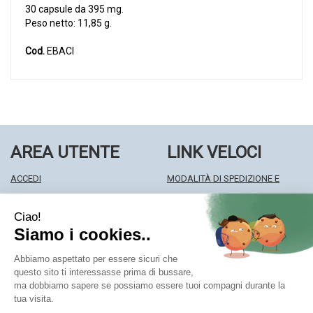
30 capsule da 395 mg.
Peso netto: 11,85 g.
Cod.
EBACI
AREA UTENTE
LINK VELOCI
ACCEDI
MODALITÀ DI SPEDIZIONE E
REGISTRATI
RITIRO
WISHLIST
MODALITÀ DI PAGAMENTO
ISCRIZIONE ALLA NEWSLETTER
INFORMATIVA PRIVACY
CONDIZIONI DI VENDITA
Farmacia Centrale Srl
- Via Matteotti 18 22063 Cantù (CO)
mf.prenofa@gmail.com
|
Tel.: 031715128
| P.Iva: 03677790135 |