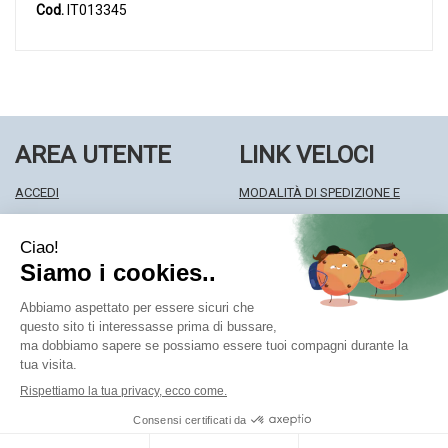
Cod.
IT013345
AREA UTENTE
LINK VELOCI
ACCEDI
MODALITÀ DI SPEDIZIONE E
REGISTRATI
RITIRO
WISHLIST
MODALITÀ DI PAGAMENTO
ISCRIZIONE ALLA NEWSLETTER
INFORMATIVA PRIVACY
CONDIZIONI DI VENDITA
Farmacia Centrale Srl
- Via Matteotti 18 22063 Cantù (CO)
mf.prenofa@gmail.com
|
Tel.: 031715128
| P.Iva: 03677790135 |
Numero R.E.A.: CO327309