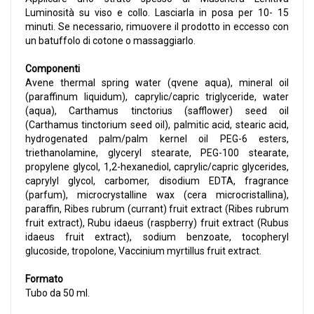
Luminosità su viso e collo. Lasciarla in posa per 10- 15
minuti. Se necessario, rimuovere il prodotto in eccesso con
un batuffolo di cotone o massaggiarlo.
Componenti
Avene thermal spring water (qvene aqua), mineral oil
(paraffinum liquidum), caprylic/capric triglyceride, water
(aqua), Carthamus tinctorius (safflower) seed oil
(Carthamus tinctorium seed oil), palmitic acid, stearic acid,
hydrogenated palm/palm kernel oil PEG-6 esters,
triethanolamine, glyceryl stearate, PEG-100 stearate,
propylene glycol, 1,2-hexanediol, caprylic/capric glycerides,
caprylyl glycol, carbomer, disodium EDTA, fragrance
(parfum), microcrystalline wax (cera microcristallina),
paraffin, Ribes rubrum (currant) fruit extract (Ribes rubrum
fruit extract), Rubu idaeus (raspberry) fruit extract (Rubus
idaeus fruit extract), sodium benzoate, tocopheryl
glucoside, tropolone, Vaccinium myrtillus fruit extract.
Formato
Tubo da 50 ml.