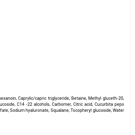
exanoin, Caprylic/capric triglyceride, Betaine, Methyl gluceth-20,
lucoside, C14 -22 alcohols, Carbomer, Citric acid, Cucurbita pepo
lfate, Sodium hyaluronate, Squalane, Tocopheryl glucoside, Water