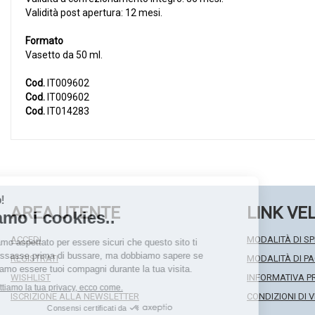
Validità post apertura: 12 mesi.
Formato
Vasetto da 50 ml.
Cod.
IT009602
Cod.
IT009602
Cod.
IT014283
AREA UTENTE
LINK VE
ACCEDI
MODALITÀ DI SP
REGISTRATI
MODALITÀ DI 
WISHLIST
INFORMATIVA P
ISCRIZIONE ALLA NEWSLETTER
CONDIZIONI DI 