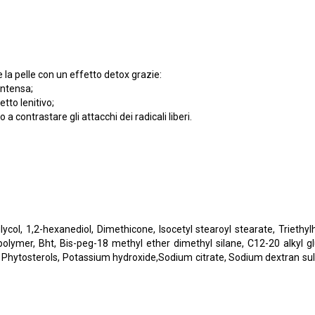
 la pelle con un effetto detox grazie:
intensa;
tto lenitivo;
 a contrastare gli attacchi dei radicali liberi.
ol, 1,2-hexanediol, Dimethicone, Isocetyl stearoyl stearate, Triethylh
polymer, Bht, Bis-peg-18 methyl ether dimethyl silane, C12-20 alkyl g
), Phytosterols, Potassium hydroxide,Sodium citrate, Sodium dextran su