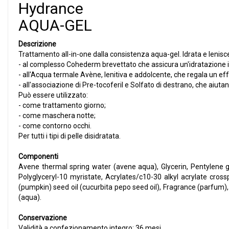
Hydrance
AQUA-GEL
Descrizione
Trattamento all-in-one dalla consistenza aqua-gel. Idrata e lenisce
- al complesso Cohederm brevettato che assicura un'idratazione 
- all'Acqua termale Avène, lenitiva e addolcente, che regala un effe
- all'associazione di Pre-tocoferil e Solfato di destrano, che aiutano
Può essere utilizzato:
- come trattamento giorno;
- come maschera notte;
- come contorno occhi.
Per tutti i tipi di pelle disidratata.
Componenti
Avene thermal spring water (avene aqua), Glycerin, Pentylene glyc
Polyglyceryl-10 myristate, Acrylates/c10-30 alkyl acrylate cross
(pumpkin) seed oil (cucurbita pepo seed oil), Fragrance (parfum
(aqua).
Conservazione
Validità a confezionamento integro: 36 mesi.