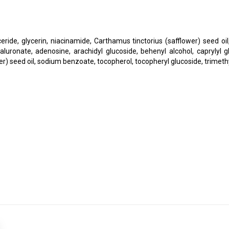
eride, glycerin, niacinamide, Carthamus tinctorius (safflower) seed oil
yaluronate, adenosine, arachidyl glucoside, behenyl alcohol, caprylyl gl
r) seed oil, sodium benzoate, tocopherol, tocopheryl glucoside, trime