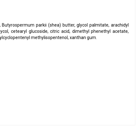
, Butyrospermum parkii (shea) butter, glycol palmitate, arachidyl
ycol, cetearyl glucoside, citric acid, dimethyl phenethyl acetate,
thylcyclopentenyl methylisopentenol, xanthan gum.