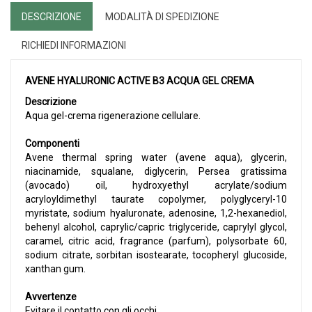
DESCRIZIONE
MODALITÀ DI SPEDIZIONE
RICHIEDI INFORMAZIONI
AVENE HYALURONIC ACTIVE B3 ACQUA GEL CREMA
Descrizione
Aqua gel-crema rigenerazione cellulare.
Componenti
Avene thermal spring water (avene aqua), glycerin,
niacinamide, squalane, diglycerin, Persea gratissima
(avocado) oil, hydroxyethyl acrylate/sodium
acryloyldimethyl taurate copolymer, polyglyceryl-10
myristate, sodium hyaluronate, adenosine, 1,2-hexanediol,
behenyl alcohol, caprylic/capric triglyceride, caprylyl glycol,
caramel, citric acid, fragrance (parfum), polysorbate 60,
sodium citrate, sorbitan isostearate, tocopheryl glucoside,
xanthan gum.
Avvertenze
Evitare il contatto con gli occhi.