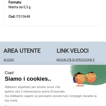
Formato
Matita da 0,3 g.
Cod.
IT010648
AREA UTENTE
LINK VELOCI
ACCEDI
MODALITÀ DI SPEDIZIONE E
REGISTRATI
RITIRO
WISHLIST
MODALITÀ DI PAGAMENTO
ISCRIZIONE ALLA NEWSLETTER
INFORMATIVA PRIVACY
CONDIZIONI DI VENDITA
Farmacia Centrale Srl
- Via Matteotti 18 22063 Cantù (CO)
mf.prenofa@gmail.com
|
Tel.: 031715128
| P.Iva: 03677790135 |