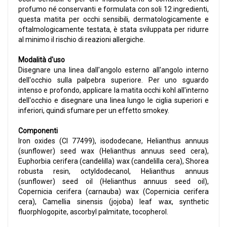
profumo né conservanti e formulata con soli 12 ingredienti,
questa matita per occhi sensibili, dermatologicamente e
oftalmologicamente testata, è stata sviluppata per ridurre
al minimo il rischio di reazioni allergiche.
Modalità d'uso
Disegnare una linea dall'angolo esterno all'angolo interno
dell'occhio sulla palpebra superiore. Per uno sguardo
intenso e profondo, applicare la matita occhi kohl all'interno
dell'occhio e disegnare una linea lungo le ciglia superiori e
inferiori, quindi sfumare per un effetto smokey.
Componenti
Iron oxides (CI 77499), isododecane, Helianthus annuus
(sunflower) seed wax (Helianthus annuus seed cera),
Euphorbia cerifera (candelilla) wax (candelilla cera), Shorea
robusta resin, octyldodecanol, Helianthus annuus
(sunflower) seed oil (Helianthus annuus seed oil),
Copernicia cerifera (carnauba) wax (Copernicia cerifera
cera), Camellia sinensis (jojoba) leaf wax, synthetic
fluorphlogopite, ascorbyl palmitate, tocopherol.