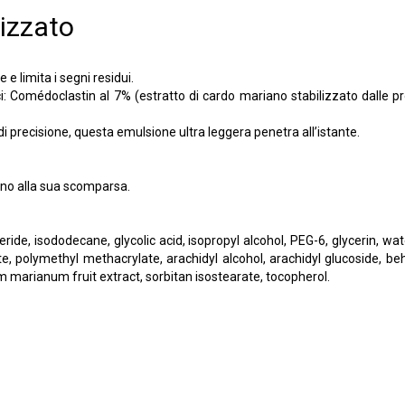
izzato
e limita i segni residui.
 Comédoclastin al 7% (estratto di cardo mariano stabilizzato dalle pr
di precisione, questa emulsione ultra leggera penetra all’istante.
fino alla sua scomparsa.
ride, isododecane, glycolic acid, isopropyl alcohol, PEG-6, glycerin, w
, polymethyl methacrylate, arachidyl alcohol, arachidyl glucoside, be
um marianum fruit extract, sorbitan isostearate, tocopherol.