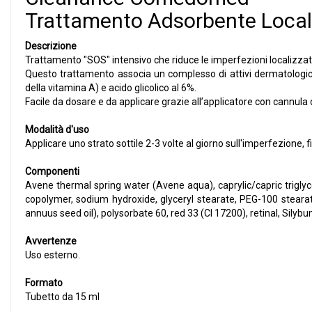
Trattamento Adsorbente Local
Descrizione
Trattamento "SOS" intensivo che riduce le imperfezioni localizzate 
Questo trattamento associa un complesso di attivi dermatologici:
della vitamina A) e acido glicolico al 6%.
Facile da dosare e da applicare grazie all’applicatore con cannula 
Modalità d'uso
Applicare uno strato sottile 2-3 volte al giorno sull'imperfezione, 
Componenti
Avene thermal spring water (Avene aqua), caprylic/capric triglyce
copolymer, sodium hydroxide, glyceryl stearate, PEG-100 stearate
annuus seed oil), polysorbate 60, red 33 (CI 17200), retinal, Silyb
Avvertenze
Uso esterno.
Formato
Tubetto da 15 ml