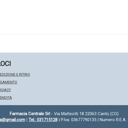
LOCI
EDIZIONE E RITIRO
PAGAMENTO
RIVACY
VENDITA
Farmacia Centrale Srl
- Via Matteotti 18 22063 Cantù (CO)
fa@gmail.com
|
Tel.: 031715128
| P.Iva: 03677790135 | Numero R.E.A.