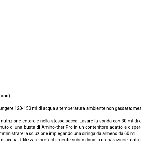
orno).
e aggiungere 120-150 ml di acqua a temperatura ambiente non gassata; m
nutrizione enterale nella stessa sacca. Lavare la sonda con 30 ml di a
enuto di una busta di Amino-ther Pro in un contenitore adatto e dis
Somministrare la soluzione impiegando una siringa da almeno da 60 ml.
 di acqua. Utilizzare preferibilmente subito dopo la preparazione, entro