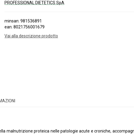
PROFESSIONAL DIETETICS SpA
minsan: 981536891
ean: 8021756001679
Vai alla descrizione prodotto
RMAZIONI
a della malnutrizione proteica nelle patologie acute e croniche, accompa