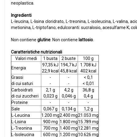
neoplastica.
Ingredienti
L-leucina, L-lisina cloridrato, L-treonina, L-isoleucina, L-valina, ac
metionina, L-triptofano; edulcoranti: sucralosio, acesulfame K; colr
Non contiene
glutine
. Non contiene
lattosio
.
Caratteristiche nutrizionali
Valori medi
1 busta
2 buste
100 g
97,35 kJ
194,7 kJ
1.708 kJ
Energia
22,9 kcal
45,8 kcal
402 kcal
Grassi
-
-
< 0,1
di cui saturi
-
-
< 0,01
Carboidrati
2,1 g
4,2 g
36,8 g
di cui zuccheri
0,023 g
0,046 g
0,4 g
Proteine
-
-
-
Sale
0,067 g
0,134 g
1,2 g
L-Leucina
1.200 mg
2.400 mg
21.053 mg
L-Lisina
900 mg
1.800 mg
15.789 mg
L-Treonina
700 mg
1.400 mg
12.281 mg
L-Isoleucina
600 mg
1.200 mg
10.626 mg