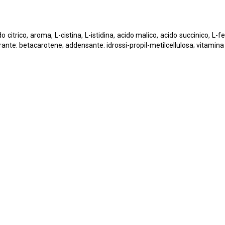
ido citrico, aroma, L-cistina, L-istidina, acido malico, acido succinico, L-
ante: betacarotene; addensante: idrossi-propil-metilcellulosa; vitamina B6