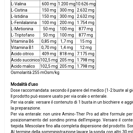
L-Valina
600 mg
1.200 mg
10.626 mg
L-Cistina
150 mg
300 mg
2.632 mg
L-Istidina
150 mg
300 mg
2.632 mg
L-Fenilalanina
100 mg
200 mg
1.754 mg
L-Metionina
50 mg
100 mg
877 mg
L-Triptofano
50 mg
100 mg
877 mg
Vitamina B6
0,85 mg
1,7 mg
15 mg
Vitamina B1
0,70 mg
1,4 mg
12 mg
Acido citrico
409 mg
818 mg
7.175 mg
Acido succinico
102,5 mg
205 mg
1.798 mg
Acido malico
102,5 mg
205 mg
1.798 mg
Osmolarità 255 mOsm/kg
Modalità d'uso
Dose raccomandata: secondo il parere del medico (1-2 buste al gi
Il prodotto può essere usato per via orale o enterale.
Per via orale: versare il contenuto di 1 busta in un bicchiere 
la preparazione.
Per via enterale: non unire Amino-Ther Pro ad altre formule per 
posizionamento del sondino prima dell'impiego. Versare il cont
tiepida. Mescolare fino alla completa dispersione del prodotto. 
Al termine della somministrazione lavare la sonda con altri 30 ml