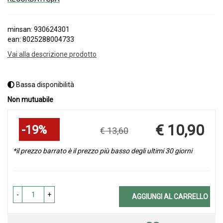
minsan: 930624301
ean: 8025288004733
Vai alla descrizione prodotto
Bassa disponibilità
Non mutuabile
Sconto
€ 10,90
19%
€ 13,60
del
Prezzo
scontato
*il prezzo barrato è il prezzo più basso degli ultimi 30 giorni
-
+
AGGIUNGI AL CARRELLO