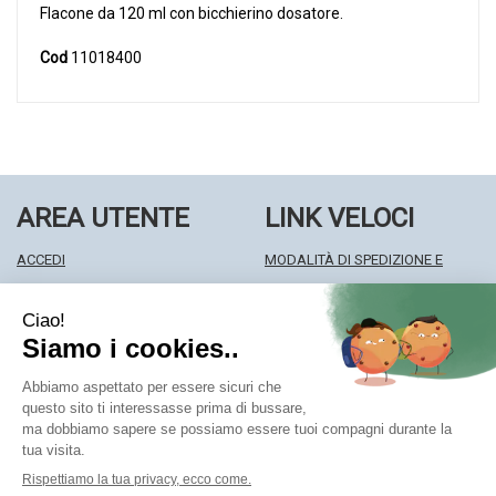
Flacone da 120 ml con bicchierino dosatore.
Cod
11018400
AREA UTENTE
LINK VELOCI
ACCEDI
MODALITÀ DI SPEDIZIONE E
REGISTRATI
RITIRO
WISHLIST
MODALITÀ DI PAGAMENTO
ISCRIZIONE ALLA NEWSLETTER
INFORMATIVA PRIVACY
CONDIZIONI DI VENDITA
Farmacia Centrale Srl
- Via Matteotti 18 22063 Cantù (CO)
mf.prenofa@gmail.com
|
Tel.: 031715128
| P.Iva: 03677790135 |
Numero R.E.A.: CO327309