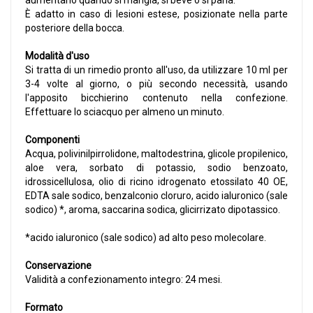
aumentano quando si mangia, si beve o si parla.
È adatto in caso di lesioni estese, posizionate nella parte
posteriore della bocca.
Modalità d'uso
Si tratta di un rimedio pronto all'uso, da utilizzare 10 ml per
3-4 volte al giorno, o più secondo necessità, usando
l'apposito bicchierino contenuto nella confezione.
Effettuare lo sciacquo per almeno un minuto.
Componenti
Acqua, polivinilpirrolidone, maltodestrina, glicole propilenico,
aloe vera, sorbato di potassio, sodio benzoato,
idrossicellulosa, olio di ricino idrogenato etossilato 40 OE,
EDTA sale sodico, benzalconio cloruro, acido ialuronico (sale
sodico) *, aroma, saccarina sodica, glicirrizato dipotassico.
*acido ialuronico (sale sodico) ad alto peso molecolare.
Conservazione
Validità a confezionamento integro: 24 mesi.
Formato