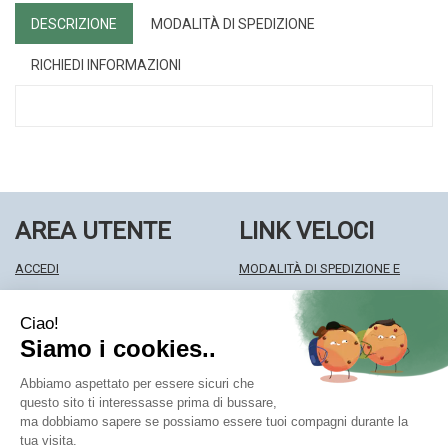
DESCRIZIONE
MODALITÀ DI SPEDIZIONE
RICHIEDI INFORMAZIONI
AREA UTENTE
LINK VELOCI
ACCEDI
MODALITÀ DI SPEDIZIONE E
REGISTRATI
RITIRO
WISHLIST
MODALITÀ DI PAGAMENTO
ISCRIZIONE ALLA NEWSLETTER
INFORMATIVA PRIVACY
CONDIZIONI DI VENDITA
Farmacia Centrale Srl
- Via Matteotti 18 22063 Cantù (CO)