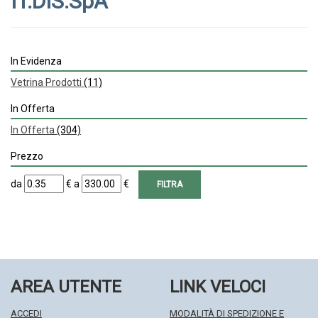
IT.DIS.SpA
In Evidenza
Vetrina Prodotti
(11)
In Offerta
In Offerta
(304)
Prezzo
filtra
filtra
da
€
a
€
da
a
AREA UTENTE
LINK VELOCI
ACCEDI
MODALITÀ DI SPEDIZIONE E