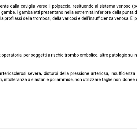
nte dalla caviglia verso il polpaccio, resituendo al sistema venoso
elle gambe. I gambaletti presentano nella estremità inferiore della punta
la profilassi della trombosi, della varicosi e dell’insufficienza venosa. E'
ost operatoria, per soggetti a rischio trombo embolico, altre patologie su 
arteriosclerosi severa, disturbi della pressione arteriosa, insufficienz
 intolleranza a elastan e poliammide, non utilizzare taglie non idonee e 