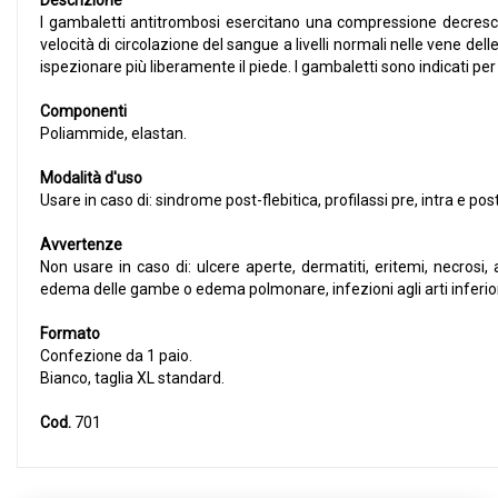
Descrizione
I gambaletti antitrombosi esercitano una compressione decresce
velocità di circolazione del sangue a livelli normali nelle vene d
ispezionare più liberamente il piede. I gambaletti sono indicati per 
Componenti
Poliammide, elastan.
Modalità d'uso
Usare in caso di: sindrome post-flebitica, profilassi pre, intra e p
Avvertenze
Non usare in caso di: ulcere aperte, dermatiti, eritemi, necrosi, 
edema delle gambe o edema polmonare, infezioni agli arti inferiori,
Formato
Confezione da 1 paio.
Bianco, taglia XL standard.
Cod.
701