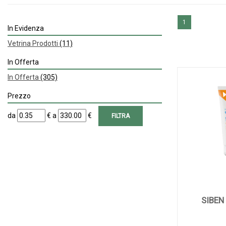
1
In Evidenza
Vetrina Prodotti
(11)
In Offerta
In Offerta
(305)
Prezzo
filtra
filtra
da
€
a
€
da
a
SIBEN