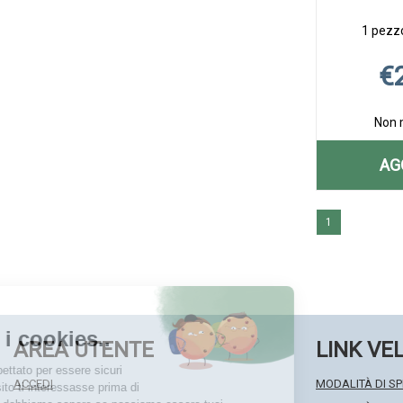
1 pezzo
€
Non 
AG
1
AREA UTENTE
LINK VE
ACCEDI
MODALITÀ DI SP