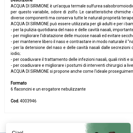
Descrizione
ACQUA DI SIRMIONE è un'acqua termale sulfurea salsobromoiodica de
per questo variabile, odore di zolfo. Le caratteristiche chimiche
diverse componenti ma conserva tutte le naturali proprietà terap
ACQUA DI SIRMIONE può essere utilizzata per gli adulti e per i bam
- per la pulizia quotidiana del naso e delle cavità nasali, importa
- per migliorare l'idratazione delle mucose nasali ed evitare secche
- per mantenere libero il naso e contrastare in modo naturale il "n
- per la detersione del naso e delle cavità nasali dalle secrezioni c
iodio;
- per coadiuvare il trattamento delle infezioni nasali, quali riniti e si
- per coadiuvare e migliorare i postumi di interventi chirurgici a liv
ACQUA DI SIRMIONE si propone anche come l'ideale proseguimento
Formato
6 flaconcini e un erogatore nebulizzante
Cod.
4003946