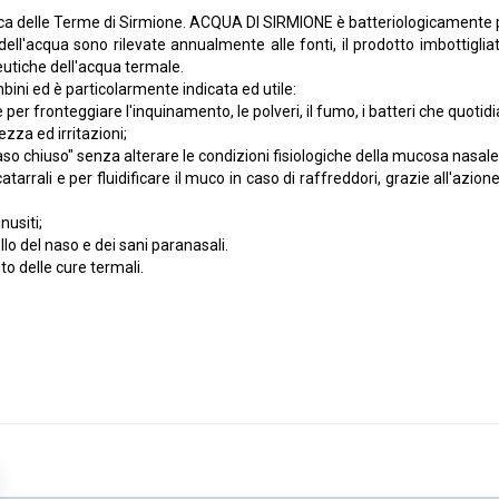
lle Terme di Sirmione. ACQUA DI SIRMIONE è batteriologicamente pura, r
 dell'acqua sono rilevate annualmente alle fonti, il prodotto imbottig
eutiche dell'acqua termale.
bini ed è particolarmente indicata ed utile:
nte per fronteggiare l'inquinamento, le polveri, il fumo, i batteri che qu
zza ed irritazioni;
aso chiuso" senza alterare le condizioni fisiologiche della mucosa nasale
atarrali e per fluidificare il muco in caso di raffreddori, grazie all'azione
nusiti;
ello del naso e dei sani paranasali.
 delle cure termali.