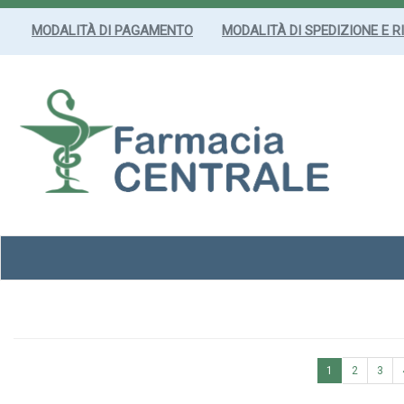
Passa
al
MODALITÀ DI PAGAMENTO
MODALITÀ DI SPEDIZIONE E R
contenuto
principale
Farmacia
Centrale
Srl
1
2
3