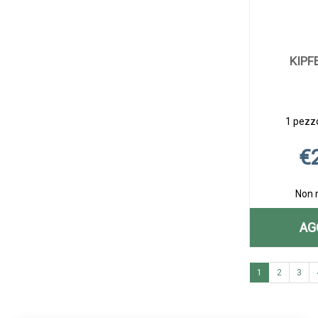
KIPF
1 pezzo
€
Non 
AG
1
2
3