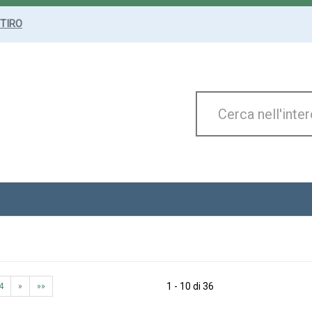
ITIRO
Cerca
Prodotto
1 - 10 di 36
4
»
»»