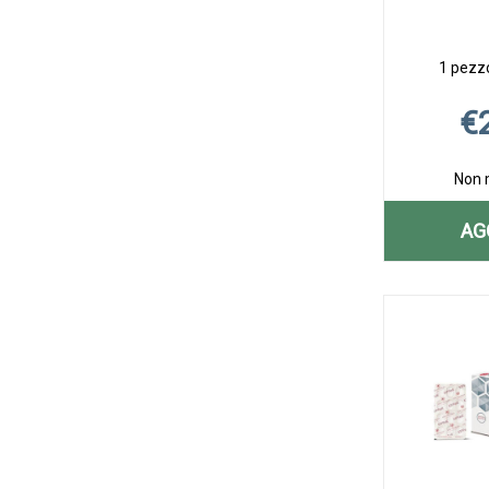
1 pezzo
€
Non 
AG