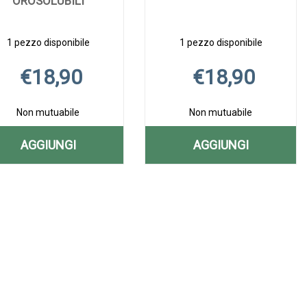
OROSOLUBILI
1 pezzo disponibile
1 pezzo disponibile
€18,90
€18,90
Non mutuabile
Non mutuabile
AGGIUNGI
AGGIUNGI
N
AGGIUNGI FERROLIP
AGGIUNGI GOO
Aggiungi FERROLIP
Informazioni
Aggiungi GOOVI
Informazioni
20BUST
MAGNESIO
20BUST
su FERROLIP
MAGNESIO
su GOOVI
OROSOLUBILI AL
150G AL
OROSOLUBILI alla
20BUST
150G alla
MAGNESIO
wishlist
OROSOLUBILI
wishlist
150G
CARRELLO
CARRELLO