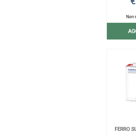
€
Non 
AG
FERRO S