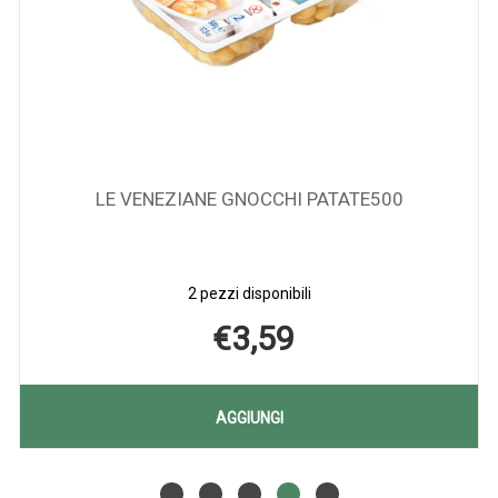
LE VENEZIANE GNOCCHI PATATE500
2 pezzi disponibili
€3,59
AGGIUNGI LE
AGGIUNGI
VENEZIANE
Aggiungi LE
Informazioni
GNOCCHI
VENEZIANE
su LE